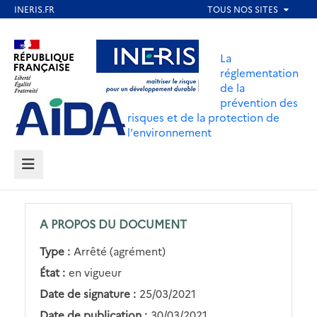
Aller
au
Aller au contenu
Aller au menu
contenu
La
principal
réglementation
de la
Aller au pied de page
prévention des
risques et de la protection de
l'environnement
MENU
A PROPOS DU DOCUMENT
Type :
Arrêté (agrément)
État :
en vigueur
Date de signature :
25/03/2021
Date de publication :
30/03/2021