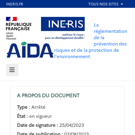
Aller
au
Aller au contenu
Aller au menu
contenu
La
principal
réglementation
de la
Aller au pied de page
prévention des
risques et de la protection de
l'environnement
MENU
A PROPOS DU DOCUMENT
Type :
Arrêté
État :
en vigueur
Date de signature :
25/04/2023
Date de publication :
03/08/2023