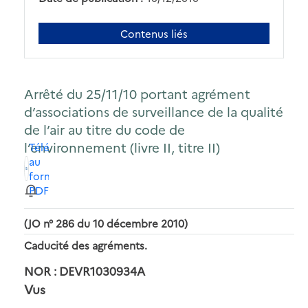
Contenus liés
Arrêté du 25/11/10 portant agrément
d’associations de surveillance de la qualité
de l’air au titre du code de
l’environnement (livre II, titre II)
Télécharger
au
format
PDF
(JO n° 286 du 10 décembre 2010)
Caducité des agréments.
NOR : DEVR1030934A
Vus