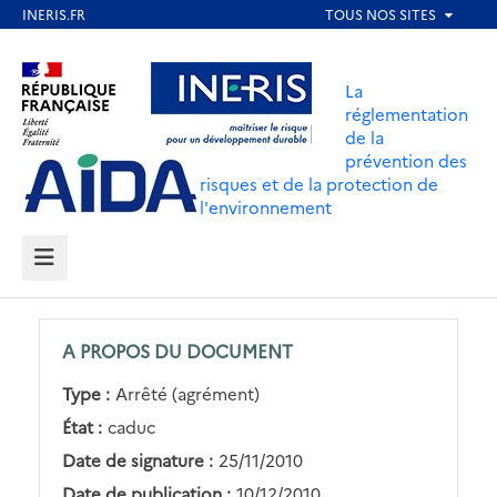
Aller
au
Aller au contenu
Aller au menu
contenu
La
principal
réglementation
de la
Aller au pied de page
prévention des
risques et de la protection de
l'environnement
MENU
A PROPOS DU DOCUMENT
Type :
Arrêté (agrément)
État :
caduc
Date de signature :
25/11/2010
Date de publication :
10/12/2010