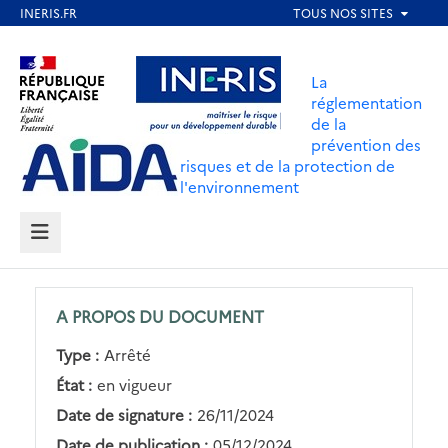
Aller
au
Aller au contenu
Aller au menu
contenu
La
principal
réglementation
de la
Aller au pied de page
prévention des
risques et de la protection de
l'environnement
MENU
A PROPOS DU DOCUMENT
Type :
Arrêté
État :
en vigueur
Date de signature :
26/11/2024
Date de publication :
05/12/2024