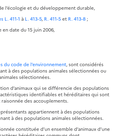
re de l’écologie et du développement durable,
es L. 411-1
à
L. 413-5
,
R. 411-5
et
R. 413-8
;
e en date du 15 juin 2006,
sés du code de l’environnement
, sont considérés
t à des populations animales sélectionnées ou
animales sélectionnées.
ion d’animaux qui se différencie des populations
téristiques identifiables et héréditaires qui sont
t raisonnée des accouplements.
présentants appartiennent à des populations
enant à des populations animales sélectionnées.
tionnée constituée d’un ensemble d’animaux d’une
ractères héréditaires communs dont