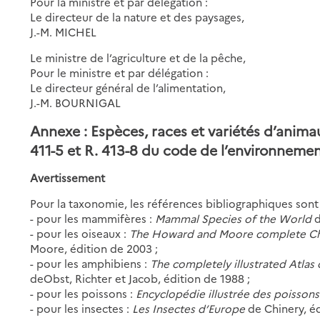
Pour la ministre et par délégation :
Le directeur de la nature et des paysages,
J.-M. MICHEL
Le ministre de l’agriculture et de la pêche,
Pour le ministre et par délégation :
Le directeur général de l’alimentation,
J.-M. BOURNIGAL
Annexe : Espèces, races et variétés d’anima
411-5 et R. 413-8 du code de l’environneme
Avertissement
Pour la taxonomie, les références bibliographiques sont 
- pour les mammifères :
Mammal Species of the World
d
- pour les oiseaux :
The Howard and Moore complete Chec
Moore, édition de 2003 ;
- pour les amphibiens :
The completely illustrated Atlas
deObst, Richter et Jacob, édition de 1988 ;
- pour les poissons :
Encyclopédie illustrée des poisson
- pour les insectes :
Les Insectes d’Europe
de Chinery, éd