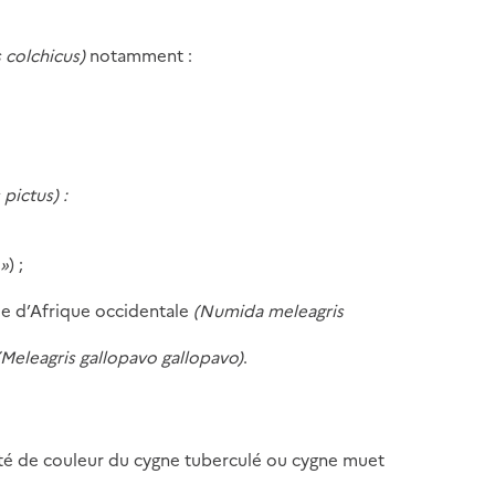
s colchicus)
notamment :
pictus) :
 »
) ;
que d’Afrique occidentale
(Numida meleagris
(Meleagris gallopavo gallopavo)
.
iété de couleur du cygne tuberculé ou cygne muet