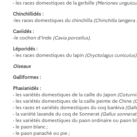
- les races domestiques de la gerbille
(Meriones unguicul
Chinchillidés :
-les races domestiques du chinchilla
(Chinchilla lanigera
Caviidés :
-le cochon d’Inde
(Cavia porcellus)
.
Léporidés :
- les races domestiques du lapin
(Oryctolagus cuniculus)
Oiseaux
Galliformes :
Phasianidés :
- les variétés domestiques de la caille du Japon
(Coturnix
- les variétés domestiques de la caille peinte de Chine
(
- les races et variétés domestiques du coq bankiva
(Gallu
- la variété lavande du coq de Sonnerat
(Gallus sonneratii
- les variétés domestiques du paon ordinaire ou paon b
- le paon blanc ;
- le paon panaché ou pie ;