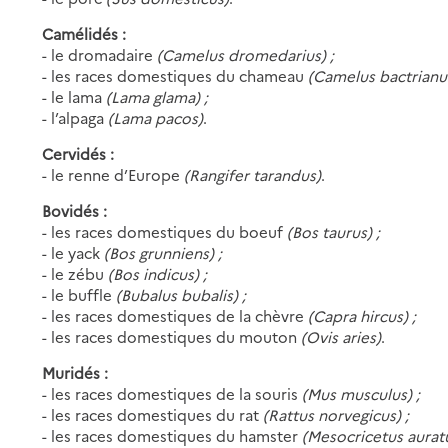
Camélidés :
- le dromadaire
(Camelus dromedarius) ;
- les races domestiques du chameau
(Camelus bactrianus
- le lama
(Lama glama) ;
- l’alpaga
(Lama pacos)
.
Cervidés :
- le renne d’Europe
(Rangifer tarandus)
.
Bovidés :
- les races domestiques du boeuf
(Bos taurus) ;
- le yack
(Bos grunniens) ;
- le zébu
(Bos indicus) ;
- le buffle
(Bubalus bubalis) ;
- les races domestiques de la chèvre
(Capra hircus) ;
- les races domestiques du mouton
(Ovis aries)
.
Muridés :
- les races domestiques de la souris
(Mus musculus) ;
- les races domestiques du rat
(Rattus norvegicus) ;
- les races domestiques du hamster
(Mesocricetus auratu