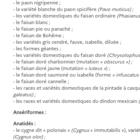
- le paon nigripenne ;
- la variété blanche du paon spicifère
(Pavo muticus) ;
- les variétés domestiques du faisan ordinaire
(Phasianu
- le faisan blanc ;
- le faisan pie ou panaché ;
- le faisan de Bohême ;
- les variétés gris cendré, fauve, isabelle, diluée ;
- les formes géantes ;
- les variétés domestiques du faisan doré
(Chrysolophus 
- le faisan doré charbonnier (mutation
« obscurus ») ;
- le faisan doré jaune (mutation
« luteus »
) ;
- le faisan doré saumoné ou isabelle (forme
« infuscatus
- le faisan doré cannelle ;
- les races et variétés domestiques de la pintade à cas
galeatus) ;
- les races et variétés domestiques du dindon mexicain
Ansériformes :
Anatidés :
- le cygne dit « polonais »
(Cygnus
« immutabilis »), var
(Cygnus olor) ;