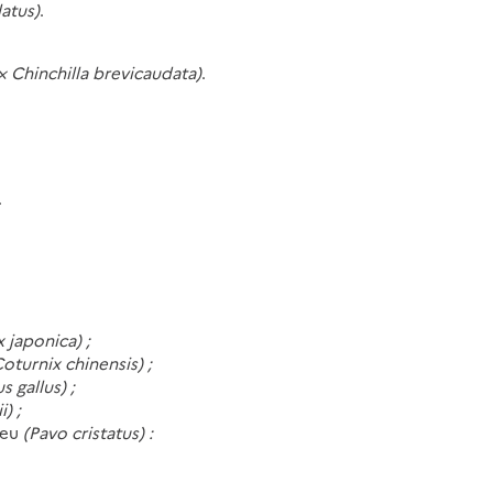
atus)
.
 × Chinchilla brevicaudata)
.
.
 japonica) ;
Coturnix chinensis) ;
s gallus) ;
) ;
leu
(Pavo cristatus) :