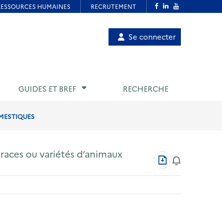
Menu
Se connecter
de
compte
utilisateur
GUIDES ET BREF
RECHERCHE
OMESTIQUES
, races ou variétés d’animaux
Télécharger
au
format
PDF