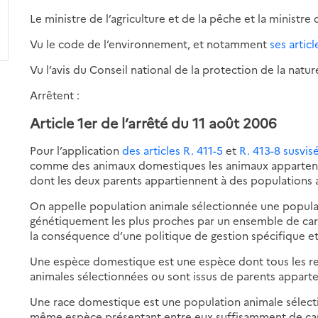
Le ministre de l’agriculture et de la pêche et la minist
Vu le code de l’environnement, et notamment
ses articl
Vu l’avis du Conseil national de la protection de la natur
Arrêtent :
Article 1er de l’arrêté du 11 août 2006
Pour l’application
des articles R. 411-5
et
R. 413-8 susvi
comme des animaux domestiques les animaux appartenan
dont les deux parents appartiennent à des populations 
On appelle population animale sélectionnée une populat
génétiquement les plus proches par un ensemble de carac
la conséquence d’une politique de gestion spécifique e
Une espèce domestique est une espèce dont tous les re
animales sélectionnées ou sont issus de parents appart
Une race domestique est une population animale sélec
même espèce présentant entre eux suffisamment de ca