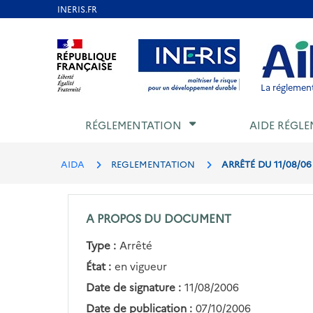
Aller
au
Aller au contenu
Aller au menu
Aller au p
contenu
principal
La réglement
RÉGLEMENTATION
AIDE RÉGLE
AIDA
REGLEMENTATION
ARRÊTÉ DU 11/08/0
A PROPOS DU DOCUMENT
Type :
Arrêté
État :
en vigueur
Date de signature :
11/08/2006
Date de publication :
07/10/2006