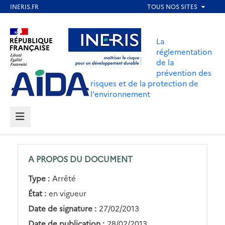
Aller
au
Aller au contenu
Aller au menu
contenu
La
principal
réglementation
de la
Aller au pied de page
prévention des
risques et de la protection de
l'environnement
MENU
A PROPOS DU DOCUMENT
Type :
Arrêté
État :
en vigueur
Date de signature :
27/02/2013
Date de publication :
28/02/2013