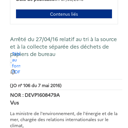
Contenus liés
Arrêté du 27/04/16 relatif au tri à la source
et à la collecte séparée des déchets de
papiers de bureau
Télécharger
au
format
PDF
(JO n° 106 du 7 mai 2016)
NOR : DEVP1608479A
Vus
La ministre de l'environnement, de l'énergie et de la
mer, chargée des relations internationales sur le
climat,