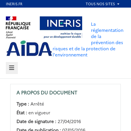
Aller
au
Aller au contenu
Aller au menu
contenu
La
principal
réglementation
de la
Aller au pied de page
prévention des
risques et de la protection de
l'environnement
MENU
A PROPOS DU DOCUMENT
Type :
Arrêté
État :
en vigueur
Date de signature :
27/04/2016
Date de publication :
07/05/2016