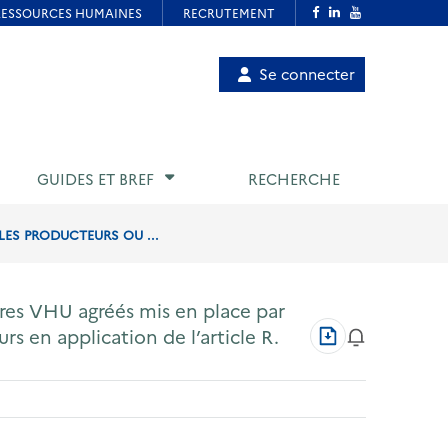
Menu
Se connecter
de
compte
utilisateur
GUIDES ET BREF
RECHERCHE
LES PRODUCTEURS OU ...
tres VHU agréés mis en place par
Télécharger
 en application de l’article R.
au
format
PDF