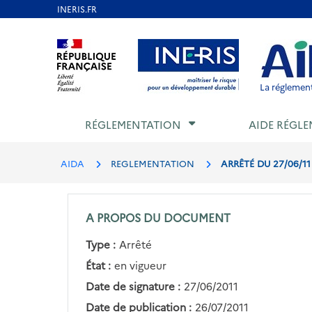
Aller
au
Aller au contenu
Aller au menu
Aller au p
contenu
principal
La réglement
RÉGLEMENTATION
AIDE RÉGLE
AIDA
REGLEMENTATION
ARRÊTÉ DU 27/06/1
A PROPOS DU DOCUMENT
Type :
Arrêté
État :
en vigueur
Date de signature :
27/06/2011
Date de publication :
26/07/2011