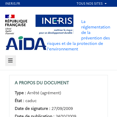
Aller
au
Aller au contenu
Aller au menu
contenu
La
principal
réglementation
de la
Aller au pied de page
prévention des
risques et de la protection de
l'environnement
MENU
A PROPOS DU DOCUMENT
Type :
Arrêté (agrément)
État :
caduc
Date de signature :
27/09/2009
Date de publication :
24/10/2009