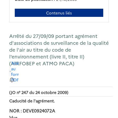
Contenus liés
Arrêté du 27/09/09 portant agrément
d'associations de surveillance de la qualité
de l'air au titre du code de
l'environnement (livre II, titre II)
(AIRFOBEP et ATMO PACA)
Télécharger
au
format
PDF
(JO n° 247 du 24 octobre 2009)
Caducité de l'agrément.
NOR : DEVE0924072A
Vus