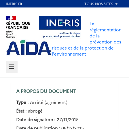
Aller
au
Aller au contenu
Aller au menu
contenu
La
principal
réglementation
de la
Aller au pied de page
prévention des
risques et de la protection de
l'environnement
MENU
A PROPOS DU DOCUMENT
Type :
Arrêté (agrément)
État :
abrogé
Date de signature :
27/11/2015
Date de publication :
08/12/2015