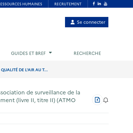
Menu
Se connecter
de
compte
utilisateur
GUIDES ET BREF
RECHERCHE
ALITÉ DE L'AIR AU T...
ociation de surveillance de la
Télécharger
ment (livre II, titre II) (ATMO
au
format
PDF