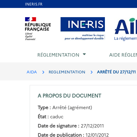
Aller
au
Aller au contenu
Aller au menu
Aller au p
contenu
principal
La réglement
RÉGLEMENTATION
AIDE RÉGLE
AIDA
REGLEMENTATION
ARRÊTÉ DU 27/12/1
A PROPOS DU DOCUMENT
Type :
Arrêté (agrément)
État :
caduc
Date de signature :
27/12/2011
Date de publication :
12/01/2012