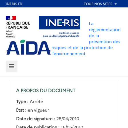
Aller
au
Aller au contenu
Aller au menu
contenu
La
principal
réglementation
de la
Aller au pied de page
prévention des
risques et de la protection de
l'environnement
MENU
A PROPOS DU DOCUMENT
Type :
Arrêté
État :
en vigueur
Date de signature :
28/04/2010
Date de publication :
16/05/2010