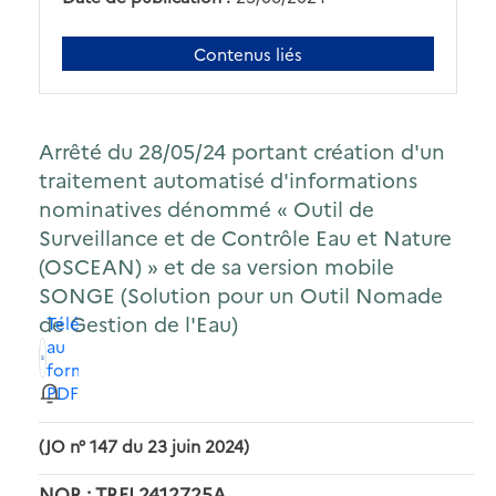
Contenus liés
Arrêté du 28/05/24 portant création d'un
traitement automatisé d'informations
nominatives dénommé « Outil de
Surveillance et de Contrôle Eau et Nature
(OSCEAN) » et de sa version mobile
SONGE (Solution pour un Outil Nomade
de Gestion de l'Eau)
Télécharger
au
format
PDF
(JO n° 147 du 23 juin 2024)
NOR : TREL2412725A