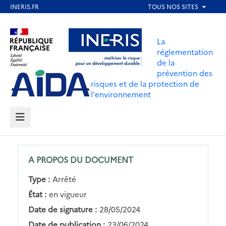
Aller
au
Aller au contenu
Aller au menu
contenu
La
principal
réglementation
de la
Aller au pied de page
prévention des
risques et de la protection de
l'environnement
MENU
A PROPOS DU DOCUMENT
Type :
Arrêté
État :
en vigueur
Date de signature :
28/05/2024
Date de publication :
23/06/2024