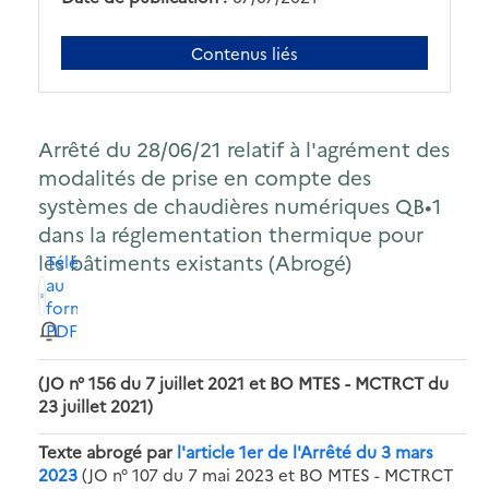
Contenus liés
Arrêté du 28/06/21 relatif à l'agrément des
modalités de prise en compte des
systèmes de chaudières numériques QB•1
dans la réglementation thermique pour
les bâtiments existants (Abrogé)
Télécharger
au
format
PDF
(JO n° 156 du 7 juillet 2021 et BO MTES - MCTRCT du
23 juillet 2021)
Texte abrogé par
l'article 1er de l'Arrêté du 3 mars
2023
(JO n° 107 du 7 mai 2023 et BO MTES - MCTRCT