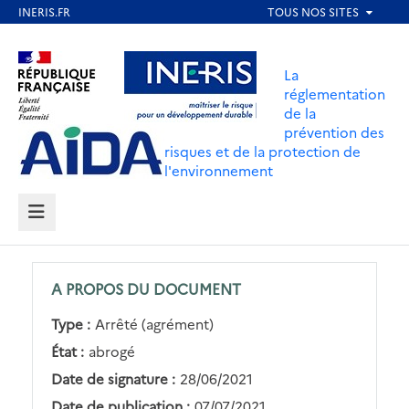
Aller
au
Aller au contenu
Aller au menu
contenu
La
principal
réglementation
de la
Aller au pied de page
prévention des
risques et de la protection de
l'environnement
MENU
A PROPOS DU DOCUMENT
Type :
Arrêté (agrément)
État :
abrogé
Date de signature :
28/06/2021
Date de publication :
07/07/2021