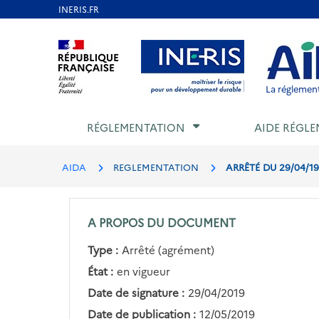
Aller
au
Aller au contenu
Aller au menu
Aller au p
contenu
principal
La réglement
RÉGLEMENTATION
AIDE RÉGLE
AIDA
REGLEMENTATION
ARRÊTÉ DU 29/04/1
A PROPOS DU DOCUMENT
Type :
Arrêté (agrément)
État :
en vigueur
Date de signature :
29/04/2019
Date de publication :
12/05/2019