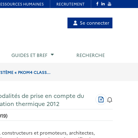
Menu
Se connecter
de
compte
utilisateur
GUIDES ET BREF
RECHERCHE
YSTÈME « PKOM4 CLASS...
modalités de prise en compte du
Télécharger
tation thermique 2012
au
format
019)
PDF
 constructeurs et promoteurs, architectes,