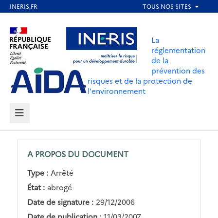
Aller
au
Aller au contenu
Aller au menu
contenu
La
principal
réglementation
de la
Aller au pied de page
prévention des
risques et de la protection de
l'environnement
MENU
A PROPOS DU DOCUMENT
Type :
Arrêté
État :
abrogé
Date de signature :
29/12/2006
Date de publication :
11/03/2007