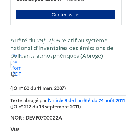
Contenus liés
Arrêté du 29/12/06 relatif au système
national d'inventaires des émissions de
polluants atmosphériques (Abrogé)
Télécharger
au
format
PDF
(JO n° 60 du 11 mars 2007)
Texte abrogé par
l'article 9 de l'arrêté du 24 août 2011
(JO n° 212 du 13 septembre 2011)
.
NOR : DEVP0700022A
Vus