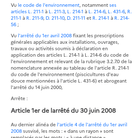
Vu
le code de l'environnement
, notamment
ses
articles L. 211-1
à
L. 211-3
,
L. 214-1
à
L. 214-6
,
L. 431-6
,
R.
211-1
à
R. 211-9
,
D. 211-10
,
D. 211-11
et
R. 214-1
à
R. 214-
56
;
Vu
l'arrêté du 1er avril 2008
fixant les prescriptions
générales applicables aux installations, ouvrages,
travaux ou activités soumis à déclaration en
application des articles L. 214-1 à L. 214-6 du code de
l'environnement et relevant de la rubrique 3.2.7.0 de la
nomenclature annexée au tableau de l'article R. 214-1
du code de l'environnement (piscicultures d'eau
douce mentionnées à l'article L. 431-6) et abrogeant
l'arrêté du 14 juin 2000,
Arrête :
Article 1er de larrêté du 30 juin 2008
Au dernier alinéa de
l'article 4 de l'arrêté du 1er avril
2008
susvisé, les mots : « dans un rayon » sont
remplacés par les mots : « à une distance ».