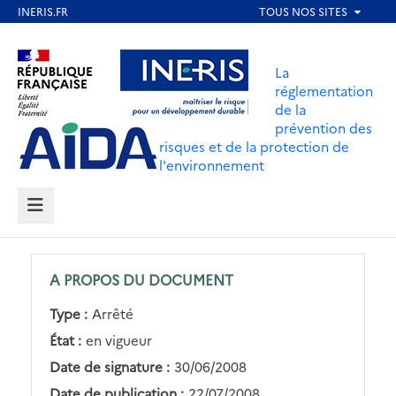
Aller
au
Aller au contenu
Aller au menu
contenu
La
principal
réglementation
de la
Aller au pied de page
prévention des
risques et de la protection de
l'environnement
MENU
A PROPOS DU DOCUMENT
Type :
Arrêté
État :
en vigueur
Date de signature :
30/06/2008
Date de publication :
22/07/2008