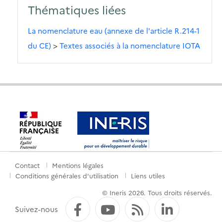
Thématiques liées
La nomenclature eau (annexe de l'article R.214-1
du CE)
>
Textes associés à la nomenclature IOTA
Contact
Mentions légales
Menu
Conditions générales d'utilisation
Liens utiles
de
© Ineris 2026. Tous droits réservés.
pied
Facebook
YouTube
Flux RSS
LinkedI
Suivez-nous