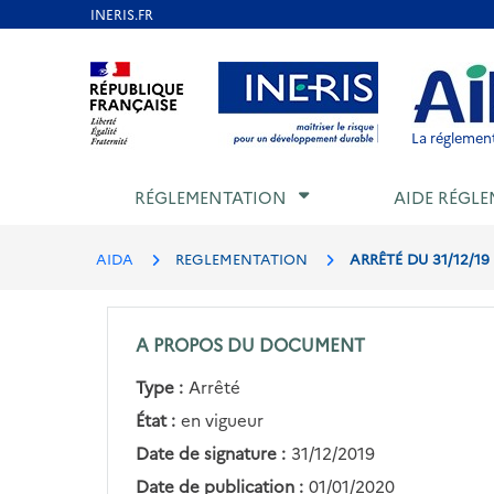
Aller
au
Aller au contenu
Aller au menu
Aller au p
contenu
principal
La réglement
RÉGLEMENTATION
AIDE RÉGLE
AIDA
REGLEMENTATION
ARRÊTÉ DU 31/12/19
A PROPOS DU DOCUMENT
Type :
Arrêté
État :
en vigueur
Date de signature :
31/12/2019
Date de publication :
01/01/2020