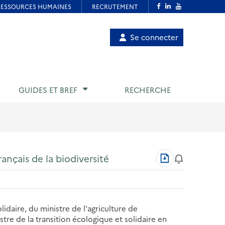
Menu
Se connecter
de
compte
utilisateur
GUIDES ET BREF
RECHERCHE
Télécharger
rançais de la biodiversité
au
format
PDF
lidaire, du ministre de l'agriculture de
istre de la transition écologique et solidaire en