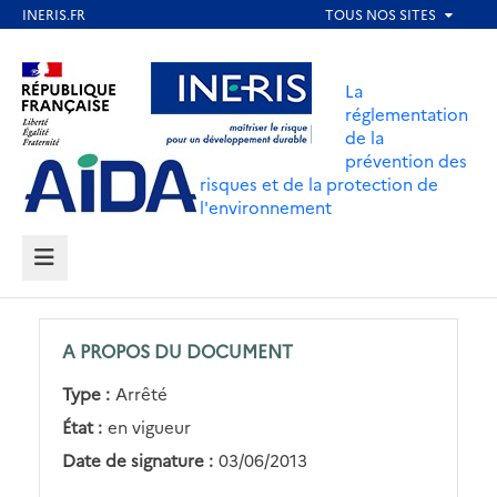
Aller
au
Aller au contenu
Aller au menu
contenu
La
principal
réglementation
de la
Aller au pied de page
prévention des
risques et de la protection de
l'environnement
MENU
A PROPOS DU DOCUMENT
Type :
Arrêté
État :
en vigueur
Date de signature :
03/06/2013