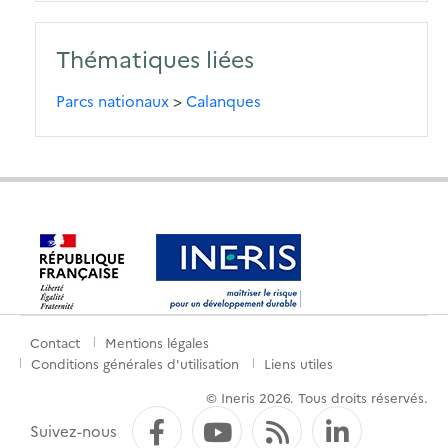
Thématiques liées
Parcs nationaux
>
Calanques
Contact
Mentions légales
Menu
Conditions générales d'utilisation
Liens utiles
de
© Ineris 2026. Tous droits réservés.
pied
Facebook
YouTube
Flux RSS
LinkedI
Suivez-nous