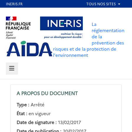
Aller
au
Aller au contenu
Aller au menu
contenu
La
principal
réglementation
de la
Aller au pied de page
prévention des
risques et de la protection de
l'environnement
MENU
A PROPOS DU DOCUMENT
Type :
Arrêté
État :
en vigueur
Date de signature :
13/02/2017
Date de publication :
20/02/2017