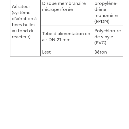
Disque membranaire
propylène-
Aérateur
microperforée
diène
(système
monomère
d'aération à
(EPDM)
fines bulles
au fond du
Polychlorure
Tube d'alimentation en
réacteur)
de vinyle
air DN 21 mm
(PVC)
Lest
Béton