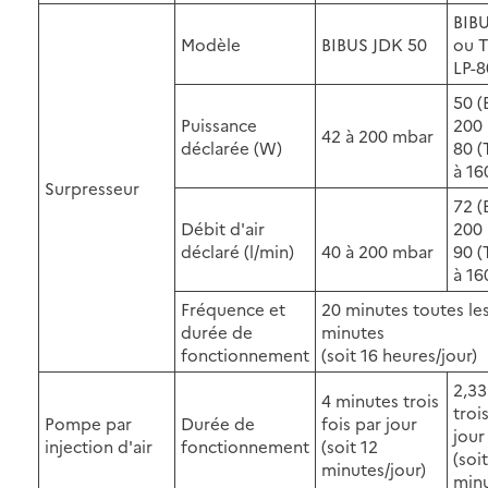
BIB
Modèle
BIBUS JDK 50
ou 
LP-
50 (
Puissance
200
42 à 200 mbar
déclarée (W)
80 
à 16
Surpresseur
72 (
Débit d'air
200
déclaré (l/min)
40 à 200 mbar
90 
à 16
Fréquence et
20 minutes toutes le
durée de
minutes
fonctionnement
(soit 16 heures/jour)
2,33
4 minutes trois
troi
Pompe par
Durée de
fois par jour
jour
injection d'air
fonctionnement
(soit 12
(soi
minutes/jour)
minu