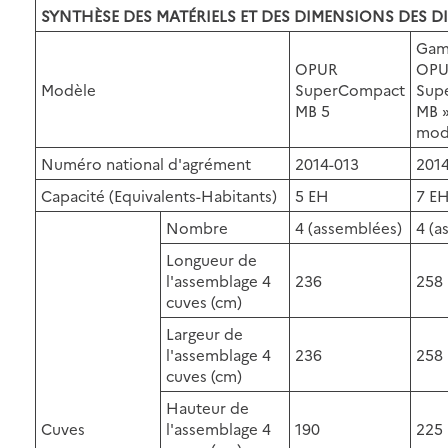
SYNTHÈSE DES MATÉRIELS ET DES DIMENSIONS DES DI
Gam
OPUR
OP
Modèle
SuperCompact
Sup
MB 5
MB »
mod
Numéro national d'agrément
2014-013
2014
Capacité (Equivalents-Habitants)
5 EH
7 E
Nombre
4 (assemblées)
4 (a
Longueur de
l'assemblage 4
236
258
cuves (cm)
Largeur de
l'assemblage 4
236
258
cuves (cm)
Hauteur de
Cuves
l'assemblage 4
190
225