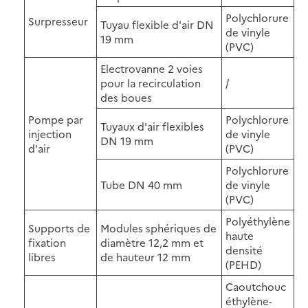
Polychlorure
Surpresseur
Tuyau flexible d'air DN
de vinyle
19 mm
(PVC)
Electrovanne 2 voies
pour la recirculation
/
des boues
Pompe par
Polychlorure
Tuyaux d'air flexibles
injection
de vinyle
DN 19 mm
d'air
(PVC)
Polychlorure
Tube DN 40 mm
de vinyle
(PVC)
Polyéthylène
Supports de
Modules sphériques de
haute
fixation
diamètre 12,2 mm et
densité
libres
de hauteur 12 mm
(PEHD)
Caoutchouc
éthylène-