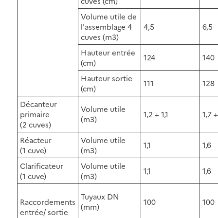
cuves (cm)
Volume utile de
l'assemblage 4
4,5
6,5
cuves (m3)
Hauteur entrée
124
140
(cm)
Hauteur sortie
111
128
(cm)
Décanteur
Volume utile
primaire
1,2 + 1,1
1,7 +
(m3)
(2 cuves)
Réacteur
Volume utile
1,1
1,6
(1 cuve)
(m3)
Clarificateur
Volume utile
1,1
1,6
(1 cuve)
(m3)
Tuyaux DN
Raccordements
100
100
(mm)
entrée/ sortie