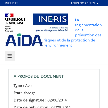
Aller
au
Aller au contenu
Aller au menu
contenu
La
principal
réglementation
de la
Aller au pied de page
prévention des
risques et de la protection de
l'environnement
MENU
A PROPOS DU DOCUMENT
Type :
Avis
État :
abrogé
Date de signature :
02/08/2014
Date de publication :
02/08/2014