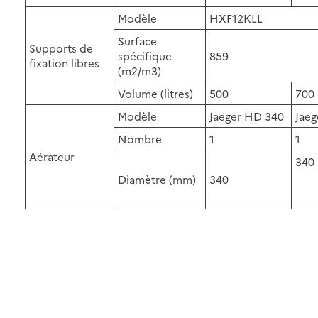
Modèle
HXF12KLL
Surface
Supports de
spécifique
859
fixation libres
(m2/m3)
Volume (litres)
500
700
Modèle
Jaeger HD 340
Jae
Nombre
1
1
Aérateur
340
Diamètre (mm)
340