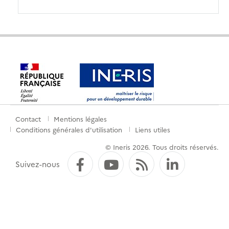
Contact
Mentions légales
Menu
Conditions générales d'utilisation
Liens utiles
de
© Ineris 2026. Tous droits réservés.
pied
Facebook
YouTube
Flux RSS
LinkedI
Suivez-nous
de
page