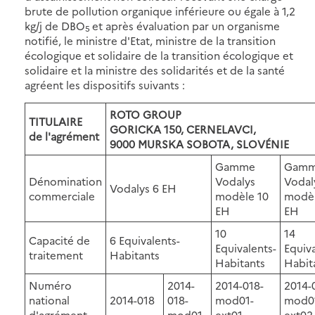
brute de pollution organique inférieure ou égale à 1,2
kg/j de DBO
et après évaluation par un organisme
5
notifié, le ministre d'Etat, ministre de la transition
écologique et solidaire de la transition écologique et
solidaire et la ministre des solidarités et de la santé
agréent les dispositifs suivants :
ROTO GROUP
TITULAIRE
GORICKA 150, CERNELAVCI,
de l'agrément
9000 MURSKA SOBOTA, SLOVÉNIE
Gamme
Gam
Dénomination
Vodalys
Vodal
Vodalys 6 EH
commerciale
modèle 10
modèl
EH
EH
10
14
Capacité de
6 Equivalents-
Equivalents-
Equiva
traitement
Habitants
Habitants
Habit
Numéro
2014-
2014-018-
2014-
national
2014-018
018-
mod01-
mod0
d'agrément
mod01
ext01
ext02