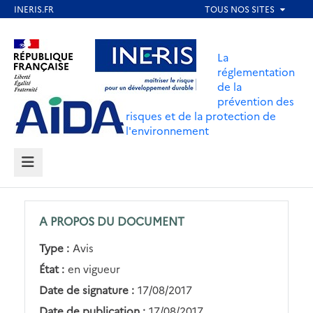
Aller
au
Aller au contenu
Aller au menu
contenu
La
principal
réglementation
de la
Aller au pied de page
prévention des
risques et de la protection de
l'environnement
MENU
A PROPOS DU DOCUMENT
Type :
Avis
État :
en vigueur
Date de signature :
17/08/2017
Date de publication :
17/08/2017