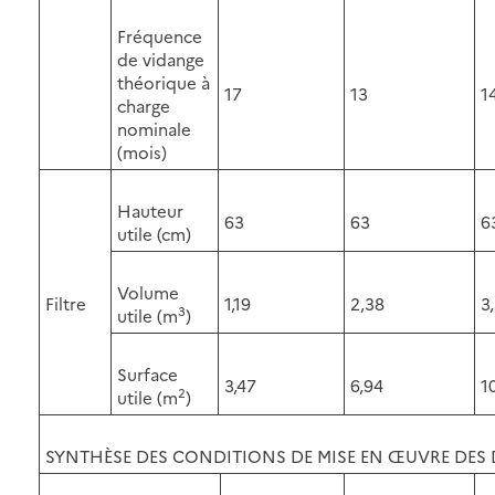
Fréquence
de vidange
théorique à
17
13
1
charge
nominale
(mois)
Hauteur
63
63
6
utile (cm)
Volume
Filtre
1,19
2,38
3
3
utile (m
)
Surface
3,47
6,94
1
2
utile (m
)
SYNTHÈSE DES CONDITIONS DE MISE EN ŒUVRE DES 