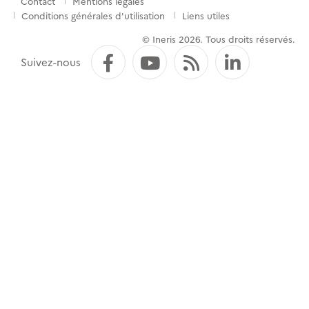
Contact
Mentions légales
Menu
Conditions générales d'utilisation
Liens utiles
de
© Ineris 2026. Tous droits réservés.
pied
Facebook
YouTube
Flux RSS
LinkedI
Suivez-nous
de
page