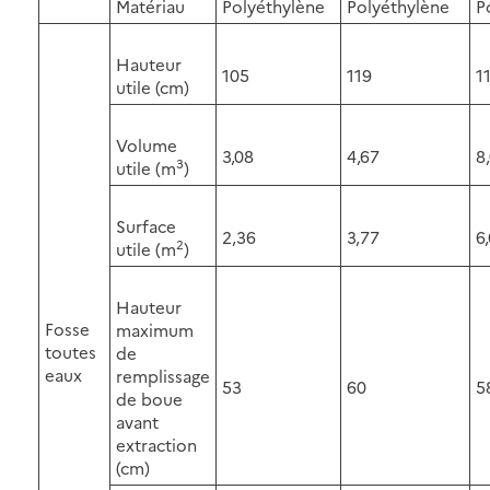
Matériau
Polyéthylène
Polyéthylène
P
Hauteur
105
119
1
utile (cm)
Volume
3,08
4,67
8
3
utile (m
)
Surface
2,36
3,77
6
2
utile (m
)
Hauteur
Fosse
maximum
toutes
de
eaux
remplissage
53
60
5
de boue
avant
extraction
(cm)