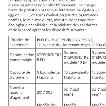
d'assainissement non collectif recevant une charge
brute de pollution organique inférieure ou égale à 1,2
kg/j de DBO
et après évaluation par des organismes
5
notifiés, le ministre d'Etat, ministre de la transition
écologique et solidaire, et la ministre des solidarités
et de la santé agréent les dispositifs suivants :
Titulaire de
PHYTO-PLUS ENVIRONNEMENT,
l'agrément
12, avenue du Lieutenant-Atger, 1369
Gamme
Gamme
Dénomination
STEPURFILTRE
STEPURFILTRE,
STEPURF
commerciale
5 EH
modèle 10 EH
modèle 
Capacité de
5 Equivalents-
10 Equivalents-
15 Equiv
traitement
Habitants
Habitants
Habitan
Numéro
2017-005-
2017-00
national
2017-005
ext01
ext02
d'agrément
Modèle de
Modèle
Modèle