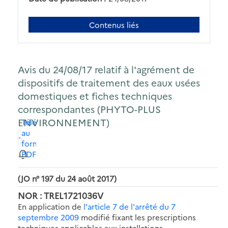
Contenus liés
Avis du 24/08/17 relatif à l'agrément de
dispositifs de traitement des eaux usées
domestiques et fiches techniques
correspondantes (PHYTO-PLUS
ENVIRONNEMENT)
Télécharger
au
format
PDF
(JO n° 197 du 24 août 2017)
NOR : TREL1721036V
En application de
l'article 7 de l'arrêté du 7
septembre 2009
modifié fixant les prescriptions
techniques applicables aux installations