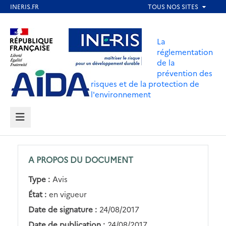
Aller
au
Aller au contenu
Aller au menu
contenu
La
principal
réglementation
de la
Aller au pied de page
prévention des
risques et de la protection de
l'environnement
MENU
A PROPOS DU DOCUMENT
Type :
Avis
État :
en vigueur
Date de signature :
24/08/2017
Date de publication :
24/08/2017