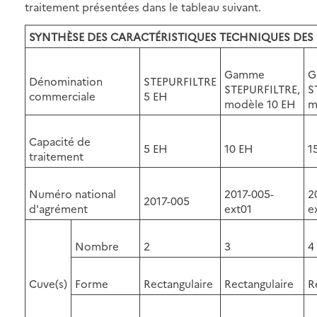
traitement présentées dans le tableau suivant.
SYNTHÈSE DES CARACTÉRISTIQUES TECHNIQUES DES 
Gamme
G
Dénomination
STEPURFILTRE
STEPURFILTRE,
S
commerciale
5 EH
modèle 10 EH
m
Capacité de
5 EH
10 EH
1
traitement
Numéro national
2017-005-
2
2017-005
d'agrément
ext01
e
Nombre
2
3
4
Cuve(s)
Forme
Rectangulaire
Rectangulaire
R