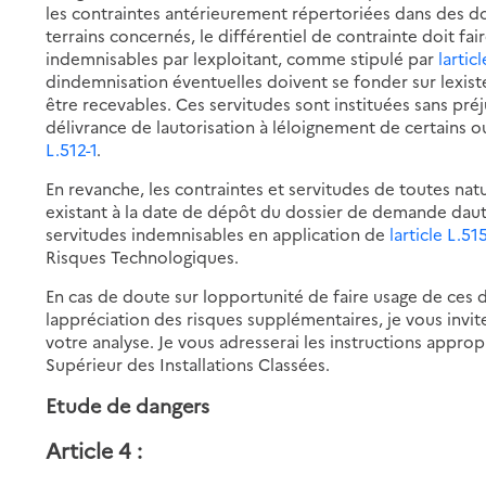
les contraintes antérieurement répertoriées dans des 
terrains concernés, le différentiel de contrainte doit fair
indemnisables par lexploitant, comme stipulé par
lartic
dindemnisation éventuelles doivent se fonder sur lexist
être recevables. Ces servitudes sont instituées sans pré
délivrance de lautorisation à léloignement de certains 
L.512-1
.
En revanche, les contraintes et servitudes de toutes nat
existant à la date de dépôt du dossier de demande dauto
servitudes indemnisables en application de
larticle L.51
Risques Technologiques.
En cas de doute sur lopportunité de faire usage de ces di
lappréciation des risques supplémentaires, je vous invit
votre analyse. Je vous adresserai les instructions appro
Supérieur des Installations Classées.
Etude de dangers
Article 4 :