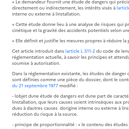
« Le demandeur fournit une étude de dangers qui précise 
directement ou indirectement, les intérêts visés à
lartic
interne ou externe à linstallation.
« Cette étude donne lieu à une analyse de risques qui p
cinétique et la gravité des accidents potentiels selon un
« Elle définit et justifie les mesures propres à réduire la
Cet article introduit dans
larticle L.511-2
du code de len
réglementation actuelle, à savoir les principes et attendu
soumise à autorisation.
Dans la réglementation existante, les études de danger d
sont définies comme une pièce du dossier, dont le cont
du 21 septembre 1977
modifié :
- lobjet dune étude de dangers est dune part de caracté
linstallation, que leurs causes soient intrinsèques aux pr
dues à dautres causes dorigine interne ou externe à lins
réduction du risque à la source.
- principe de proportionnalité : « le contenu des études