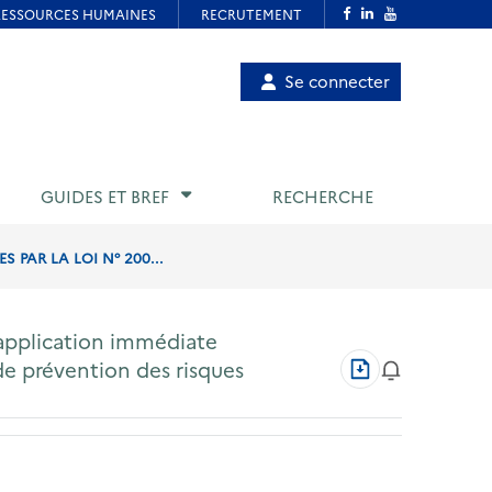
Menu
Se connecter
de
compte
utilisateur
GUIDES ET BREF
RECHERCHE
 PAR LA LOI N° 200...
’application immédiate
Télécharger
 de prévention des risques
au
format
PDF