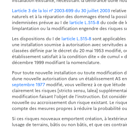
installation existante, nécessitant la délivrance dune nou
Larticle 3 de la loi n° 2003-699 du 30 juillet 2003
relative
naturels et à la réparation des dommages étend la possib
indemnisées prévue au I de
larticle L.515-8
du code de l
limplantation ou la modification engendre des risques 
Les dispositions du I de
larticle L.515-8
sont applicables
une installation soumise à autorisation avec servitudes 
classées définie par le décret du 20 mai 1953 modifié, o
établissement satisfait à la condition dite « de cumul » d
décembre 1999 modifiant la nomenclature.
Pour toute nouvelle installation ou toute modification di
dune nouvelle autorisation dans un établissement AS e
septembre 1977
modifié, vous veillerez à ce que létude
clairement les risques [stricto sensu, lalea] supplémenta
modification faisant l'objet de l'instruction. Est cons
nouvelle ou accroissement dun risque existant. Le risque 
compte des mesures propres à réduire la probabilité ou 
Si ces risques nouveaux emportent création, à lextérieur
lusage de terrains, bâtis ou non bâtis, et que ces contrai