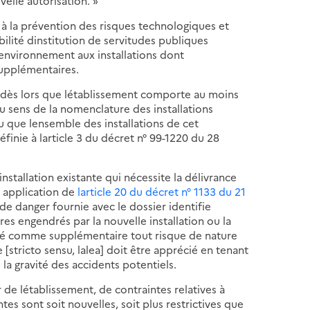
velle autorisation. »
 à la prévention des risques technologiques et
ilité dinstitution de servitudes publiques
environnement aux installations dont
supplémentaires.
 dès lors que létablissement comporte au moins
au sens de la nomenclature des installations
u que lensemble des installations de cet
éfinie à larticle 3 du décret n° 99-1220 du 28
nstallation existante qui nécessite la délivrance
n application de
larticle 20 du décret n° 1133 du 21
 de danger fournie avec le dossier identifie
ires engendrés par la nouvelle installation ou la
idéré comme supplémentaire tout risque de nature
[stricto sensu, lalea] doit être apprécié en tenant
la gravité des accidents potentiels.
 de létablissement, de contraintes relatives à
ntes sont soit nouvelles, soit plus restrictives que