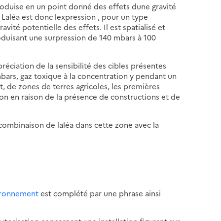
roduise en un point donné des effets dune gravité
aléa est donc lexpression , pour un type
vité potentielle des effets. Il est spatialisé et
roduisant une surpression de 140 mbars à 100
préciation de la sensibilité des cibles présentes
mbars, gaz toxique à la concentration y pendant un
t, de zones de terres agricoles, les premières
ion en raison de la présence de constructions et de
 combinaison de laléa dans cette zone avec la
nvironnement
est complété par une phrase ainsi