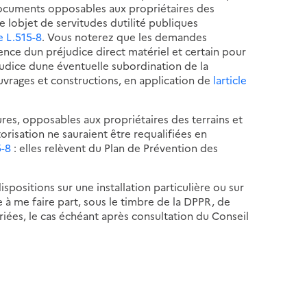
documents opposables aux propriétaires des
e lobjet de servitudes dutilité publiques
le L.515-8
. Vous noterez que les demandes
ence dun préjudice direct matériel et certain pour
judice dune éventuelle subordination de la
ouvrages et constructions, en application de
larticle
ures, opposables aux propriétaires des terrains et
risation ne sauraient être requalifiées en
5-8
: elles relèvent du Plan de Prévention des
spositions sur une installation particulière ou sur
e à me faire part, sous le timbre de la DPPR, de
priées, le cas échéant après consultation du Conseil