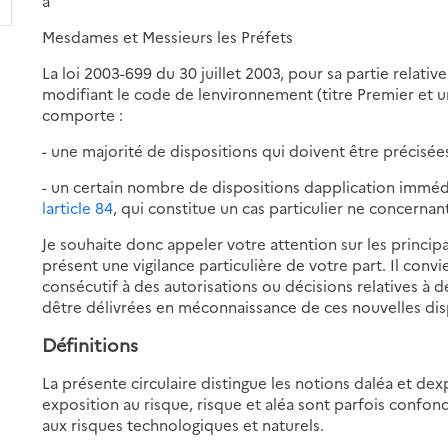
à
Mesdames et Messieurs les Préfets
La loi 2003-699 du 30 juillet 2003, pour sa partie relati
modifiant le code de lenvironnement (titre Premier et un
comporte :
- une majorité de dispositions qui doivent être précisées
- un certain nombre de dispositions dapplication imm
larticle 84
, qui constitue un cas particulier ne concernan
Je souhaite donc appeler votre attention sur les princip
présent une vigilance particulière de votre part. Il conv
consécutif à des autorisations ou décisions relatives à de
dêtre délivrées en méconnaissance de ces nouvelles dis
Définitions
La présente circulaire distingue les notions daléa et de
exposition au risque, risque et aléa sont parfois confon
aux risques technologiques et naturels.