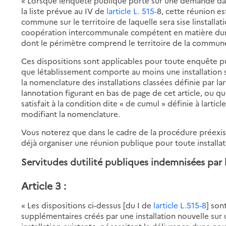
« Lorsque lenquête publique porte sur une demande dau
la liste prévue au IV de
larticle L. 515-
8, cette réunion e
commune sur le territoire de laquelle sera sise linstall
coopération intercommunale compétent en matière d
dont le périmètre comprend le territoire de la commune su
Ces dispositions sont applicables pour toute enquête pu
que létablissement comporte au moins une installation 
la nomenclature des installations classées définie par l
lannotation figurant en bas de page de cet article, ou q
satisfait à la condition dite « de cumul » définie à lart
modifiant la nomenclature.
Vous noterez que dans le cadre de la procédure préexis
déjà organiser une réunion publique pour toute installat
Servitudes dutilité publiques indemnisées par 
Article 3 :
« Les dispositions ci-dessus [du I de
larticle L.515-8
] son
supplémentaires créés par une installation nouvelle sur u