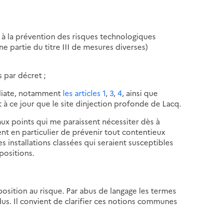
ve à la prévention des risques technologiques
e partie du titre III de mesures diverses)
 par décret ;
édiate, notamment
les articles 1
,
3
,
4
, ainsi que
t à ce jour que le site dinjection profonde de Lacq.
aux points qui me paraissent nécessiter dès à
ient en particulier de prévenir tout contentieux
s installations classées qui seraient susceptibles
positions.
xposition au risque. Par abus de langage les termes
dus. Il convient de clarifier ces notions communes