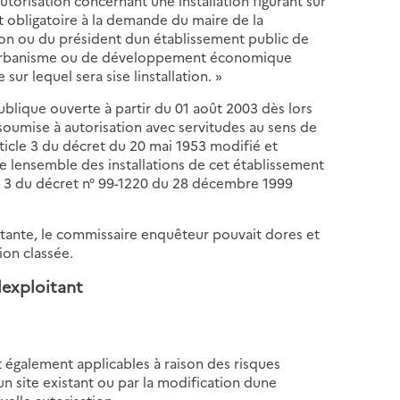
torisation concernant une installation figurant sur
st obligatoire à la demande du maire de la
ation ou du président dun établissement public de
urbanisme ou de développement économique
r lequel sera sise linstallation. »
blique ouverte à partir du 01 août 2003 dès lors
soumise à autorisation avec servitudes au sens de
article 3 du décret du 20 mai 1953 modifié et
ue lensemble des installations de cet établissement
icle 3 du décret n° 99-1220 du 28 décembre 1999
tante, le commissaire enquêteur pouvait dores et
ion classée.
lexploitant
t également applicables à raison des risques
n site existant ou par la modification dune