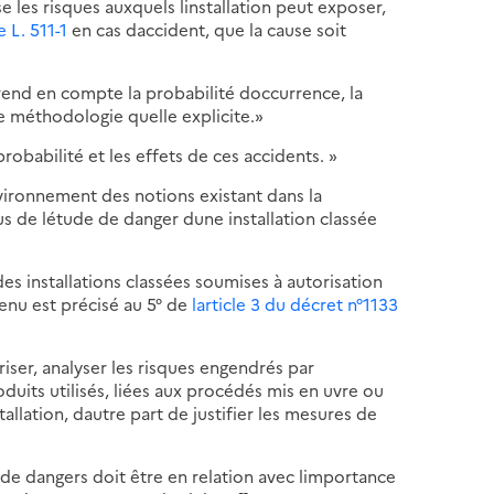
les risques auxquels linstallation peut exposer,
le L. 511-1
en cas daccident, que la cause soit
rend en compte la probabilité doccurrence, la
e méthodologie quelle explicite.»
 probabilité et les effets de ces accidents. »
vironnement des notions existant dans la
s de létude de danger dune installation classée
es installations classées soumises à autorisation
enu est précisé au 5° de
larticle 3 du décret n°1133
riser, analyser les risques engendrés par
oduits utilisés, liées aux procédés mis en uvre ou
tallation, dautre part de justifier les mesures de
 de dangers doit être en relation avec limportance