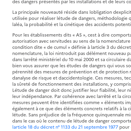
des dangers présentés par les installations et de leurs co
La principale nouveauté réside dans lobligation dexplic
utilisée pour réaliser létude de dangers, méthodologie 
laléa, la probabilité et la cinétique des accidents potent
Pour les établissements dits « AS », cest à dire comport
autorisation avec servitudes au sens de la nomenclature d
condition dite « de cumul » définie à larticle 3 du déc
nomenclature, la loi nintroduit pas délément nouveau p
dans larrêté ministériel du 10 mai 2000 et sa circulair
bien vous assurer que les études de dangers qui vous son
pérennité des mesures de prévention et de protection m
danalyse de risque et daccidentologie. Ces mesures, te
la sûreté de fonctionnement des installations, y compri
Létude de danger doit donc justifier leur fiabilité, leur
leur indépendance. Par cohérence avec larrêté et la circ
mesures peuvent être identifiées comme « éléments impo
également à ce que des éléments concrets relatifs à la c
létude. Sans préjudice de la fréquence quinquennale m
dans le cas où le contenu de létude de danger comporter
larticle 18 du décret n° 1133 du 21 septembre 1977
pour 