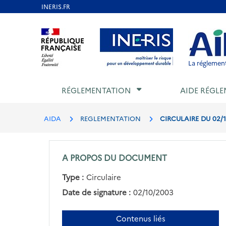
Aller
au
Aller au contenu
Aller au menu
Aller au p
contenu
principal
La réglement
RÉGLEMENTATION
AIDE RÉGLE
AIDA
REGLEMENTATION
CIRCULAIRE DU 02/1
A PROPOS DU DOCUMENT
Type :
Circulaire
Date de signature :
02/10/2003
Contenus liés