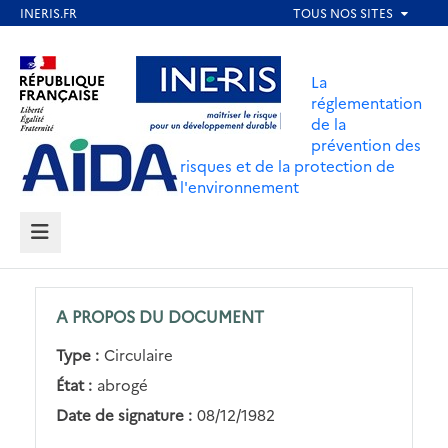
Aller
au
Aller au contenu
Aller au menu
contenu
La
principal
réglementation
de la
Aller au pied de page
prévention des
risques et de la protection de
l'environnement
MENU
A PROPOS DU DOCUMENT
Type :
Circulaire
État :
abrogé
Date de signature :
08/12/1982