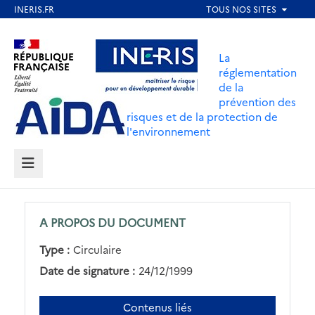
Aller
au
Aller au contenu
Aller au menu
contenu
La
principal
réglementation
de la
Aller au pied de page
prévention des
risques et de la protection de
l'environnement
MENU
A PROPOS DU DOCUMENT
Type :
Circulaire
Date de signature :
24/12/1999
Contenus liés