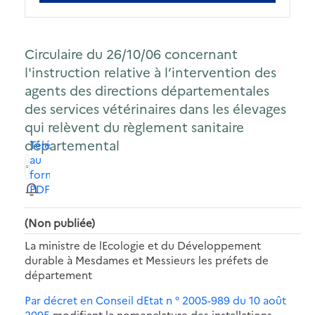
Circulaire du 26/10/06 concernant
l'instruction relative à l’intervention des
agents des directions départementales
des services vétérinaires dans les élevages
qui relèvent du règlement sanitaire
départemental
Télécharger
au
format
PDF
(Non publiée)
La ministre de lEcologie et du Développement
durable à Mesdames et Messieurs les préfets de
département
Par décret en Conseil dEtat n ° 2005-989 du 10 août
2005
modifiant la nomenclature des installations