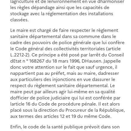
lagriculture et de lenvironnement en vue dharmoniser
les règles dépandage ainsi que les capacités de
stockage avec la réglementation des installations
classées.
Le maire est chargé de faire respecter le règlement
sanitaire départemental dans sa commune dans le
cadre des pouvoirs de police générale que lui confère
le Code général des collectivités territoriales (article
L.2212-2). Ce principe a été posé par larrêt du Conseil
dEtat n ° 168267 du 18 mars 1996, DHausen. Jappelle
donc votre attention sur le fait que sauf urgence, il
nappartient pas au préfet, mais au maire, dadresser
aux particuliers des injonctions en vue dassurer le
respect du règlement sanitaire départemental. Le
maire peut par ailleurs agir lui-même en sa qualité
dofficier de police judiciaire qui lui est conférée par
larticle 16 du Code de procédure pénale. Il est alors
placé sous la direction du Procureur de la République,
aux termes des articles 12 et 19 du même Code.
Enfin, le code de la santé publique prévoit dans son