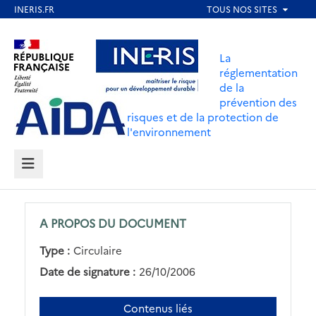
Aller
au
Aller au contenu
Aller au menu
contenu
La
principal
réglementation
de la
Aller au pied de page
prévention des
risques et de la protection de
l'environnement
MENU
A PROPOS DU DOCUMENT
Type :
Circulaire
Date de signature :
26/10/2006
Contenus liés