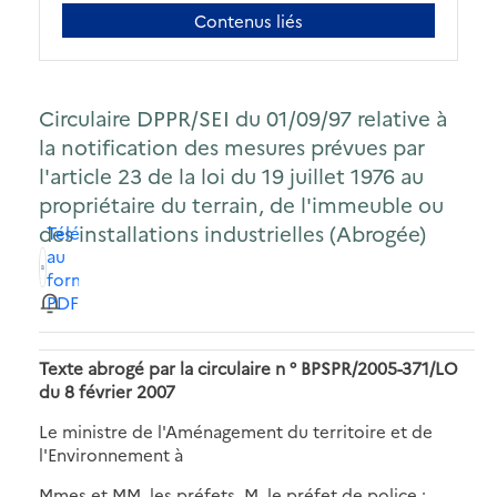
Contenus liés
Circulaire DPPR/SEI du 01/09/97 relative à
la notification des mesures prévues par
l'article 23 de la loi du 19 juillet 1976 au
propriétaire du terrain, de l'immeuble ou
des installations industrielles (Abrogée)
Télécharger
au
format
PDF
Texte abrogé par la circulaire n ° BPSPR/2005-371/LO
du 8 février 2007
Le ministre de l'Aménagement du territoire et de
l'Environnement à
Mmes et MM. les préfets, M. le préfet de police :