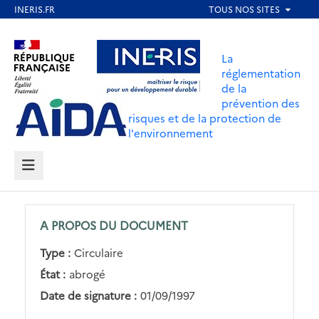
Aller
au
Aller au contenu
Aller au menu
contenu
La
principal
réglementation
de la
Aller au pied de page
prévention des
risques et de la protection de
l'environnement
MENU
A PROPOS DU DOCUMENT
Type :
Circulaire
État :
abrogé
Date de signature :
01/09/1997