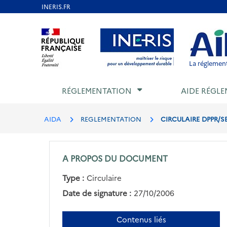
Aller
au
Aller au contenu
Aller au menu
Aller au p
contenu
principal
La réglement
RÉGLEMENTATION
AIDE RÉGLE
AIDA
REGLEMENTATION
CIRCULAIRE DPPR/SE
A PROPOS DU DOCUMENT
Type :
Circulaire
Date de signature :
27/10/2006
Contenus liés