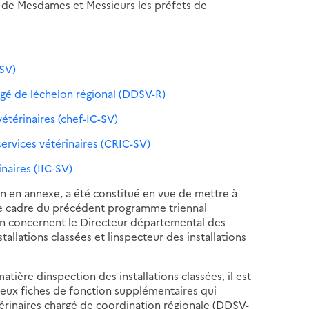
 de Mesdames et Messieurs les préfets de
DSV)
gé de léchelon régional (DDSV-R)
vétérinaires (chef-IC-SV)
services vétérinaires (CRIC-SV)
inaires (IIC-SV)
n en annexe, a été constitué en vue de mettre à
s le cadre du précédent programme triennal
tion concernent le Directeur départemental des
tallations classées et linspecteur des installations
tière dinspection des installations classées, il est
eux fiches de fonction supplémentaires qui
érinaires chargé de coordination régionale (DDSV-