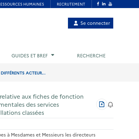
Menu
Se connecter
de
compte
utilisateur
GUIDES ET BREF
RECHERCHE
 DIFFÉRENTS ACTEUR...
elative aux fiches de fonction
Télécharger
ementales des services
au
llations classées
format
PDF
ques à Mesdames et Messieurs les directeurs