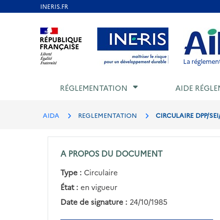
Aller
au
Aller au contenu
Aller au menu
Aller au p
contenu
principal
La réglement
RÉGLEMENTATION
AIDE RÉGLE
AIDA
REGLEMENTATION
CIRCULAIRE DPP/SEI
A PROPOS DU DOCUMENT
Type :
Circulaire
État :
en vigueur
Date de signature :
24/10/1985