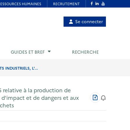
Menu
Se connecter
de
compte
utilisateur
GUIDES ET BREF
RECHERCHE
 INDUSTRIELS, L'...
 relative à la production de
Télécharger
s d'impact et de dangers et aux
au
échets
format
PDF