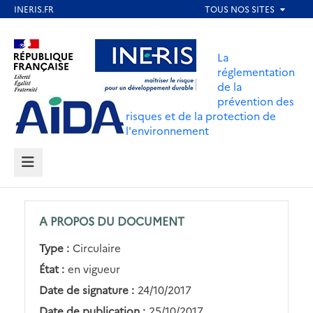
Aller
au
Aller au contenu
Aller au menu
contenu
La
principal
réglementation
de la
Aller au pied de page
prévention des
risques et de la protection de
l'environnement
MENU
A PROPOS DU DOCUMENT
Type :
Circulaire
État :
en vigueur
Date de signature :
24/10/2017
Date de publication :
25/10/2017