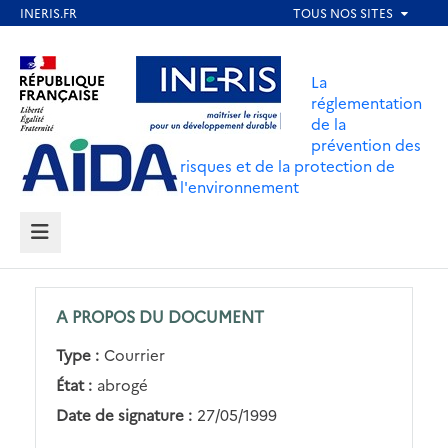
Aller
au
Aller au contenu
Aller au menu
contenu
La
principal
réglementation
de la
Aller au pied de page
prévention des
risques et de la protection de
l'environnement
MENU
A PROPOS DU DOCUMENT
Type :
Courrier
État :
abrogé
Date de signature :
27/05/1999