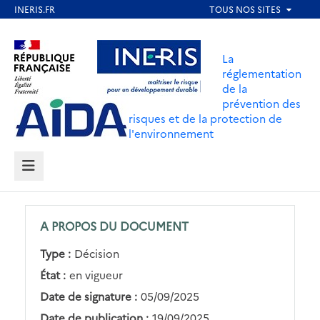
Aller
au
Aller au contenu
Aller au menu
contenu
La
principal
réglementation
de la
Aller au pied de page
prévention des
risques et de la protection de
l'environnement
MENU
A PROPOS DU DOCUMENT
Type :
Décision
État :
en vigueur
Date de signature :
05/09/2025
Date de publication :
19/09/2025