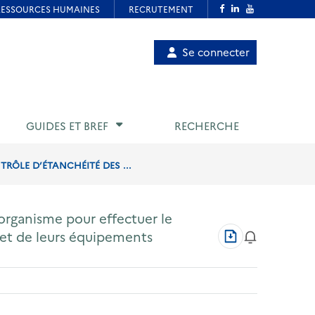
Menu
Se connecter
de
compte
utilisateur
GUIDES ET BREF
RECHERCHE
RÔLE D’ÉTANCHÉITÉ DES ...
organisme pour effectuer le
Télécharger
s et de leurs équipements
au
format
PDF