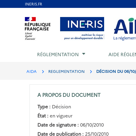
Aller
au
Aller au contenu
Aller au menu
Aller au p
contenu
principal
La réglement
RÉGLEMENTATION
AIDE RÉGLE
AIDA
REGLEMENTATION
DÉCISION DU 06/10
A PROPOS DU DOCUMENT
Type :
Décision
État :
en vigueur
Date de signature :
06/10/2010
Date de publication :
25/10/2010