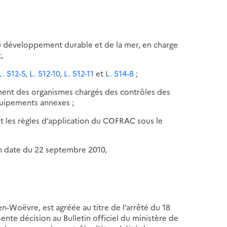
, du développement durable et de la mer, en charge
,
L. 512-5
,
L. 512-10
,
L. 512-11
et
L. 514-8
;
ément des organismes chargés des contrôles des
quipements annexes ;
t les règles d’application du COFRAC sous le
n date du 22 septembre 2010,
n-Woëvre, est agréée au titre de l’arrêté du 18
sente décision au Bulletin officiel du ministère de