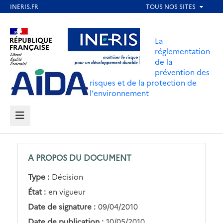
Aller
au
Aller au contenu
Aller au menu
contenu
La
principal
réglementation
de la
Aller au pied de page
prévention des
risques et de la protection de
l'environnement
MENU
A PROPOS DU DOCUMENT
Type :
Décision
État :
en vigueur
Date de signature :
09/04/2010
Date de publication :
10/05/2010