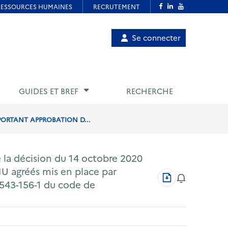
Menu
Se connecter
de
compte
utilisateur
GUIDES ET BREF
RECHERCHE
PORTANT APPROBATION D...
 la décision du 14 octobre 2020
U agréés mis en place par
Télécharger
 543-156-1 du code de
au
format
PDF