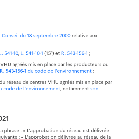
u Conseil du 18 septembre 2000
relative aux
L. 541-10
,
L. 541-10-1
(15°) et
R. 543-156-1
;
s VHU agréés mis en place par les producteurs ou
e R. 543-156-1 du code de l'environnement
;
du réseau de centres VHU agréés mis en place par
 du code de l'environnement
, notamment
son
2021
 la phrase : « L'approbation du réseau est délivrée
suivante : « L'approbation délivrée au réseau de la