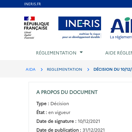
Aller
au
Aller au contenu
Aller au menu
Aller au p
contenu
principal
La réglement
RÉGLEMENTATION
AIDE RÉGLE
AIDA
REGLEMENTATION
DÉCISION DU 10/12
A PROPOS DU DOCUMENT
Type :
Décision
État :
en vigueur
Date de signature :
10/12/2021
Date de publication :
31/12/2021