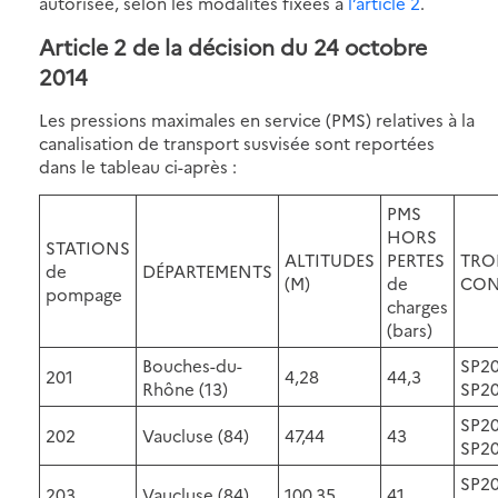
autorisée, selon les modalités fixées à
l’article 2
.
Article 2 de la décision du 24 octobre
2014
Les pressions maximales en service (PMS) relatives à la
canalisation de transport susvisée sont reportées
dans le tableau ci-après :
PMS
HORS
STATIONS
ALTITUDES
PERTES
TR
de
DÉPARTEMENTS
(M)
de
CON
pompage
charges
(bars)
Bouches-du-
SP20
201
4,28
44,3
Rhône (13)
SP2
SP20
202
Vaucluse (84)
47,44
43
SP2
SP20
203
Vaucluse (84)
100,35
41