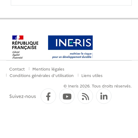
Contact
Mentions légales
Menu
Conditions générales d'utilisation
Liens utiles
de
© Ineris 2026. Tous droits réservés.
pied
Facebook
YouTube
Flux RSS
LinkedI
Suivez-nous
de
page