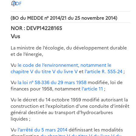
PDF
(BO du MEDDE n° 2014/21 du 25 novembre 2014)
NOR : DEVP1422816S
Vus
La ministre de l’écologie, du développement durable
et de l’énergie,
Vu
le code de l’environnement, notamment le
chapitre V du titre V du livre V
et
l’article R. 555-24
;
Vu
la loi n° 58-336 du 29 mars 1958
modifiée, loi de
finances pour 1958, notamment
l’article 11
;
Vu le décret du 14 octobre 1959 modifié autorisant la
construction et l’exploitation d’une conduite d’intérêt
général destinée au transport d’hydrocarbures
liquides ;
Vu
l’arrêté du 5 mars 2014
définissant les modalités
d’application
du chapitre V du titre V du livre V du