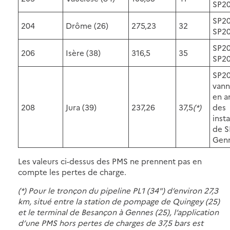
SP2
SP20
204
Drôme (26)
275,23
32
SP2
SP20
206
Isère (38)
316,5
35
SP2
SP20
vann
en 
208
Jura (39)
237,26
37,5
(*)
des
insta
de S
Gen
Les valeurs ci-dessus des PMS ne prennent pas en
compte les pertes de charge.
(*) Pour le tronçon du pipeline PL1 (34") d’environ 27,3
km, situé entre la station de pompage de Quingey (25)
et le terminal de Besançon à Gennes (25), l’application
d’une PMS hors pertes de charges de 37,5 bars est