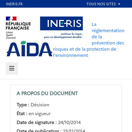
Aller
au
Aller au contenu
Aller au menu
contenu
La
principal
réglementation
de la
Aller au pied de page
prévention des
risques et de la protection de
l'environnement
MENU
A PROPOS DU DOCUMENT
Type :
Décision
État :
en vigueur
Date de signature :
24/10/2014
Date de publication :
25/11/2014