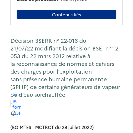
Contenus liés
Décision BSERR n° 22-016 du
21/07/22 modifiant la décision BSEI n° 12-
053 du 22 mars 2012 relative à
la reconnaissance de normes et cahiers
des charges pour l’exploitation
sans présence humaine permanente
(SPHP) de certains générateurs de vapeur
ou d’eau surchauffée
Télécharger
au
format
PDF
(BO MTES - MCTRCT du 23 juillet 2022)