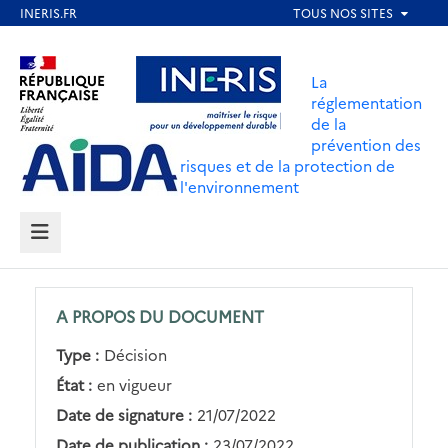
Aller
au
Aller au contenu
Aller au menu
contenu
La
principal
réglementation
de la
Aller au pied de page
prévention des
risques et de la protection de
l'environnement
MENU
A PROPOS DU DOCUMENT
Type :
Décision
État :
en vigueur
Date de signature :
21/07/2022
Date de publication :
23/07/2022