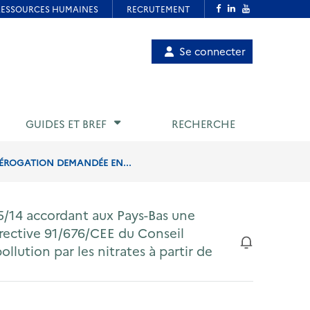
Menu
Se connecter
de
compte
utilisateur
GUIDES ET BREF
RECHERCHE
DÉROGATION DEMANDÉE EN...
5/14 accordant aux Pays-Bas une
rective 91/676/CEE du Conseil
llution par les nitrates à partir de