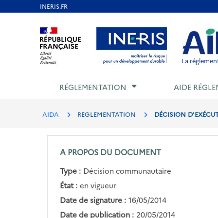
Aller
au
Aller au contenu
Aller au menu
Aller au p
contenu
principal
La réglement
RÉGLEMENTATION
AIDE RÉGLE
AIDA
REGLEMENTATION
DÉCISION D'EXÉCUT
A PROPOS DU DOCUMENT
Type :
Décision communautaire
État :
en vigueur
Date de signature :
16/05/2014
Date de publication :
20/05/2014