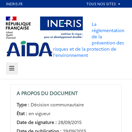
Aller
au
Aller au contenu
Aller au menu
contenu
La
principal
réglementation
de la
Aller au pied de page
prévention des
risques et de la protection de
l'environnement
MENU
A PROPOS DU DOCUMENT
Type :
Décision communautaire
État :
en vigueur
Date de signature :
28/09/2015
Date de publication :
29/09/2015