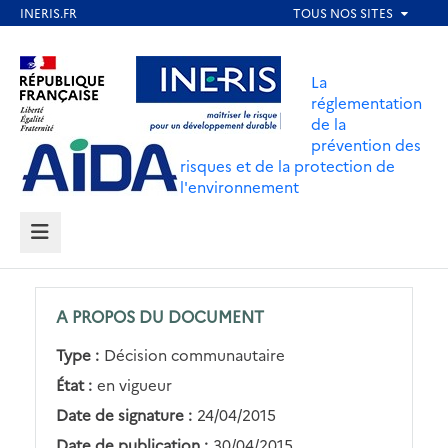
Aller
au
Aller au contenu
Aller au menu
contenu
La
principal
réglementation
de la
Aller au pied de page
prévention des
risques et de la protection de
l'environnement
MENU
A PROPOS DU DOCUMENT
Type :
Décision communautaire
État :
en vigueur
Date de signature :
24/04/2015
Date de publication :
30/04/2015