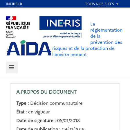
Aller
au
Aller au contenu
Aller au menu
contenu
La
principal
réglementation
de la
Aller au pied de page
prévention des
risques et de la protection de
l'environnement
MENU
A PROPOS DU DOCUMENT
Type :
Décision communautaire
État :
en vigueur
Date de signature :
05/01/2018
Date de publication :
09/01/2018