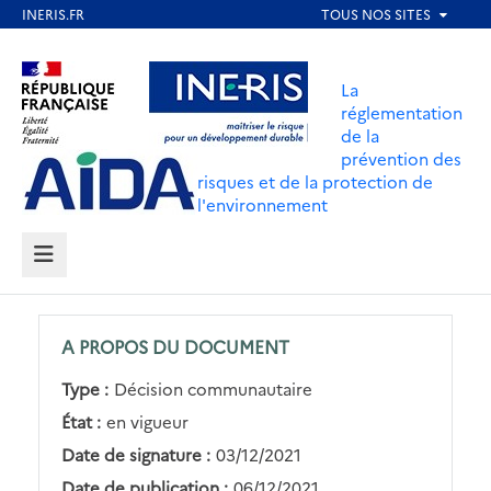
Aller
au
Aller au contenu
Aller au menu
contenu
La
principal
réglementation
de la
Aller au pied de page
prévention des
risques et de la protection de
l'environnement
MENU
A PROPOS DU DOCUMENT
Type :
Décision communautaire
État :
en vigueur
Date de signature :
03/12/2021
Date de publication :
06/12/2021