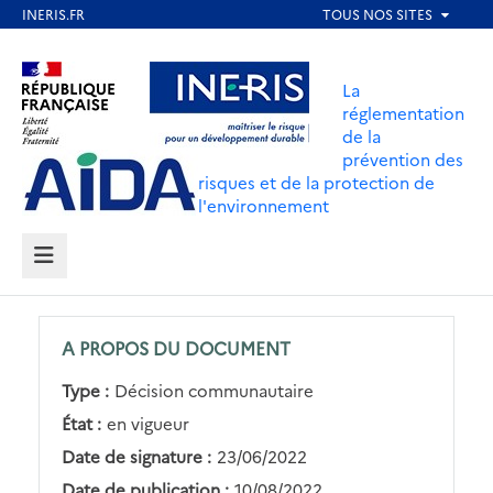
Aller
au
Aller au contenu
Aller au menu
contenu
La
principal
réglementation
de la
Aller au pied de page
prévention des
risques et de la protection de
l'environnement
MENU
A PROPOS DU DOCUMENT
Type :
Décision communautaire
État :
en vigueur
Date de signature :
23/06/2022
Date de publication :
10/08/2022