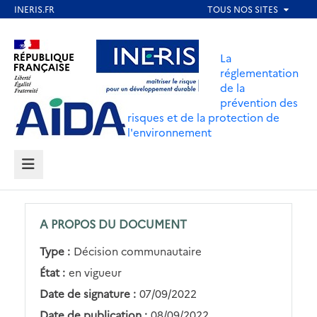
Aller
au
Aller au contenu
Aller au menu
contenu
La
principal
réglementation
de la
Aller au pied de page
prévention des
risques et de la protection de
l'environnement
MENU
A PROPOS DU DOCUMENT
Type :
Décision communautaire
État :
en vigueur
Date de signature :
07/09/2022
Date de publication :
08/09/2022