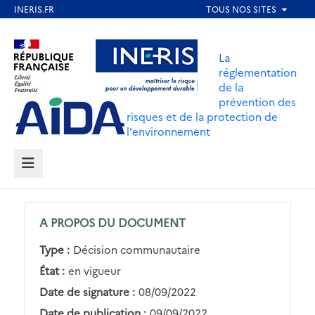
Aller
au
Aller au contenu
Aller au menu
contenu
La
principal
réglementation
de la
Aller au pied de page
prévention des
risques et de la protection de
l'environnement
MENU
A PROPOS DU DOCUMENT
Type :
Décision communautaire
État :
en vigueur
Date de signature :
08/09/2022
Date de publication :
09/09/2022