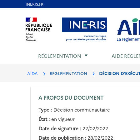
Aller
au
Aller au contenu
Aller au menu
Aller au p
contenu
principal
La réglement
RÉGLEMENTATION
AIDE RÉGLE
AIDA
REGLEMENTATION
DÉCISION D'EXÉCUT
A PROPOS DU DOCUMENT
Type :
Décision communautaire
État :
en vigueur
Date de signature :
22/02/2022
Date de publication :
28/02/2022