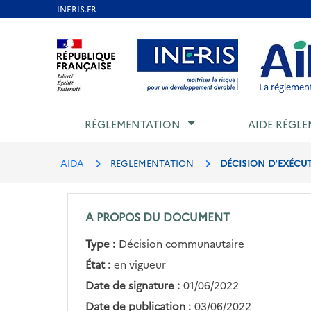
Aller
au
Aller au contenu
Aller au menu
Aller au p
contenu
principal
La réglement
RÉGLEMENTATION
AIDE RÉGLE
AIDA
REGLEMENTATION
DÉCISION D'EXÉCUT
A PROPOS DU DOCUMENT
Type :
Décision communautaire
État :
en vigueur
Date de signature :
01/06/2022
Date de publication :
03/06/2022