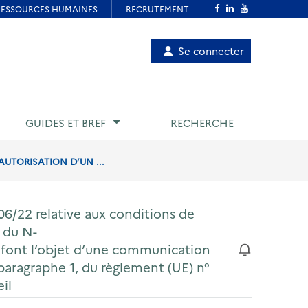
Menu
Se connecter
de
compte
utilisateur
GUIDES ET BREF
RECHERCHE
AUTORISATION D’UN ...
06/22 relative aux conditions de
t du N-
i font l’objet d’une communication
 paragraphe 1, du règlement (UE) n°
il