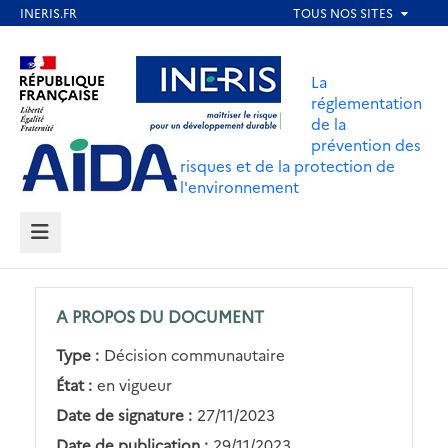
Aller
au
Aller au contenu
Aller au menu
contenu
La
principal
réglementation
de la
Aller au pied de page
prévention des
risques et de la protection de
l'environnement
MENU
A PROPOS DU DOCUMENT
Type :
Décision communautaire
État :
en vigueur
Date de signature :
27/11/2023
Date de publication :
29/11/2023