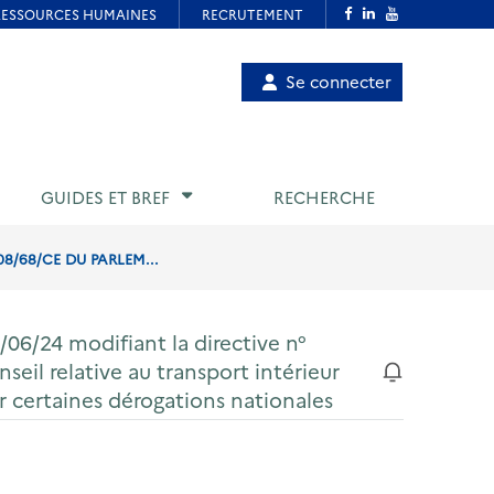
Menu
Se connecter
de
compte
utilisateur
GUIDES ET BREF
RECHERCHE
8/68/CE DU PARLEM...
06/24 modifiant la directive n°
il relative au transport intérieur
r certaines dérogations nationales