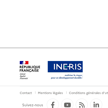
Contact
Mentions légales
Conditions générales d'uti
Menu
de
Facebook
YouTube
Flux RS
Li
Suivez-nous