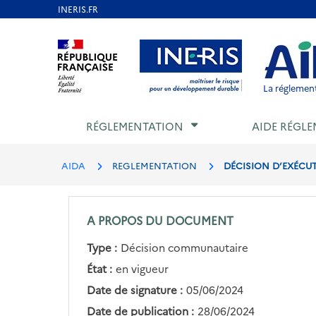
Aller
au
Aller au contenu
Aller au menu
Aller au p
contenu
principal
La réglement
RÉGLEMENTATION
AIDE RÉGLE
AIDA
REGLEMENTATION
DÉCISION D’EXÉCUTI
A PROPOS DU DOCUMENT
Type :
Décision communautaire
État :
en vigueur
Date de signature :
05/06/2024
Date de publication :
28/06/2024